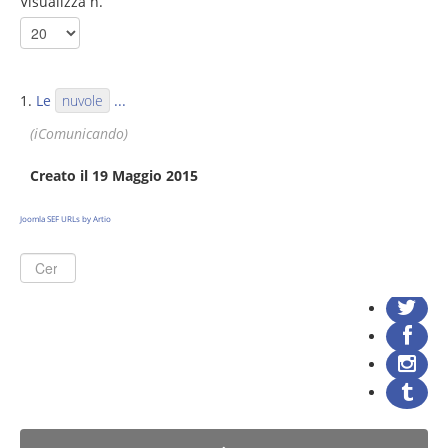
Visualizza n.
1.
Le
nuvole
...
(iComunicando)
Creato il 19 Maggio 2015
Joomla SEF URLs by Artio