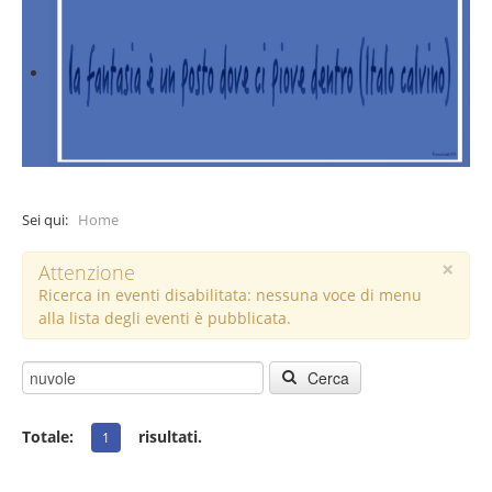
Sei qui:
Home
×
Attenzione
Ricerca in eventi disabilitata: nessuna voce di menu
alla lista degli eventi è pubblicata.
Cerca
Totale:
risultati.
1