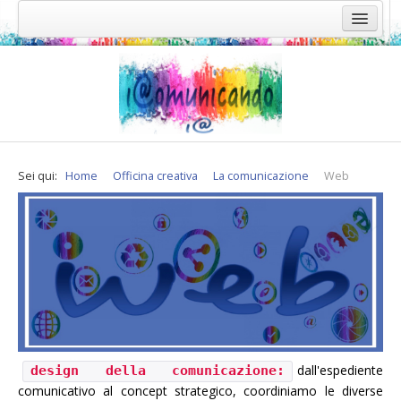
Home
Officina creativa
Expertise
La comunicazione
Sei qui:
Home
Officina creativa
La comunicazione
Web
Integrata
Core identity
Media relation
L'ufficio stampa
Web
Leggere il museo
Promozione enogastronomica
dall'espediente
design della comunicazione:
comunicativo al concept strategico, coordiniamo le diverse
Su misura