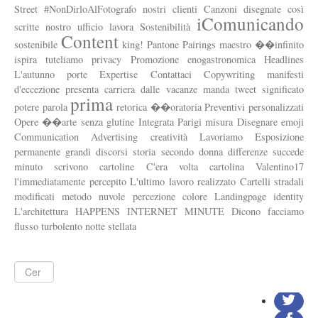
Dove siamo
Street
#NonDirloAlFotografo
nostri
clienti
Canzoni
disegnate
così
iComunicando
scritte
nostro
ufficio
lavora
Sostenibilità
Come tuteliamo la privacy
Content
sostenibile
king!
Pantone
Pairings
maestro
��infinito
ispira
tuteliamo
privacy
Promozione
enogastronomica
Headlines
L'autunno
porte
Expertise
Contattaci
Copywriting
manifesti
d'eccezione
presenta
carriera
dalle
vacanze
manda
tweet
significato
prima
potere
parola
retorica
��oratoria
Preventivi
personalizzati
Opere
��arte
senza
glutine
Integrata
Parigi
misura
Disegnare
emoji
Communication
Advertising
creatività
Lavoriamo
Esposizione
permanente
grandi
discorsi
storia
secondo
donna
differenze
succede
minuto
scrivono
cartoline
C'era
volta
cartolina
Valentino17
l'immediatamente
percepito
L'ultimo
lavoro
realizzato
Cartelli
stradali
modificati
metodo
nuvole
percezione
colore
Landingpage
identity
L'architettura
HAPPENS
INTERNET
MINUTE
Dicono
facciamo
flusso
turbolento
notte
stellata