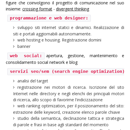
figure che coinvolgono il progetto di comunicazione nel suo
insieme:
crossing format
-
divergent thinking
La pubblicità
programmazione e web designer:
Grafica e multimedia
sviluppo siti internet statici e dinamici. Realizzazione di
Advertising: la creatività prima di tutto
siti e portali aggiornabili autonomamente.
Il marketing
web hosting e housing. Registrazione domini
banner
L' architettura
apertura, gestione, mantenimento e
web social:
Copywriting
consolidamento social network e blog
Il metodo
servizi seo/sem (search engine optimization):
News
analisi del target
registrazione nei motori di ricerca. Iscrizione del sito
iComunicando
Internet nelle directory e negli elenchi dei principali motori
di ricerca, allo scopo di favorirne l'indicizzazione
Chi ci ispira
web ranking optimization, per il posizionamento del sito:
Le nuvole
estrazione delle keyword, creazione elenco parole chiave
studio della semantica, declinazione tattica e strategica
Graficamente
di parole e frasi in base agli standard del momento