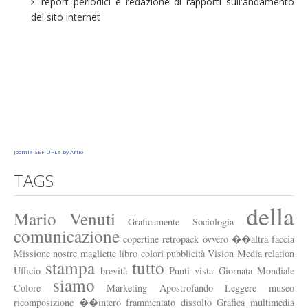
report periodici e redazione di rapporti sull'andamento
Apostrofando
del sito internet
Esposizione permanente
Headlines
Punti di vista
Link
Profilo
Chi siamo
Joomla SEF URLs by Artio
Vision
TAGS
Cosa facciamo
della
Mario
Venuti
Missione
Graficamente
Sociologia
comunicazione
copertine
retropack
ovvero
��altra
faccia
Dicono di noi
Missione
nostre
magliette
libro
colori
pubblicità
Vision
Media
relation
stampa
tutto
I nostri clienti
Ufficio
brevità
Punti
vista
Giornata
Mondiale
siamo
Colore
Marketing
Apostrofando
Leggere
museo
Scrivici
ricomposizione
��intero
frammentato
dissolto
Grafica
multimedia