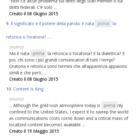
“Non c’è alcun problema sui diritti degli Stati membri o sui
diritti federali. C’è solo ...
Creato il 08 Giugno 2015
9.
Il significato e il potere della parola: è nata
prima
la
retorica o l’oratoria? ...
(moho)
Ma è nata
prima
la retorica o l’oratoria? E la dialettica? E
poi, chi sono i più grandi comunicatori di tutti i tempi?
Oratoria e retorica sono termini che all’apparenza appaiono
simili e che però, ...
Creato il 08 Giugno 2015
10.
Content Is King
(moho)
... Although the gold rush atmosphere today is
prima
rily
confined to the United States, I expect it to sweep the world
as communications costs come down and a critical mass of
localized content becomes available ...
Creato il 19 Maggio 2015