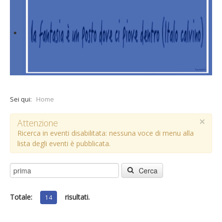
Sei qui:
Home
×
Attenzione
Ricerca in eventi disabilitata: nessuna voce di menu alla
lista degli eventi è pubblicata.
Cerca
Totale:
risultati.
14