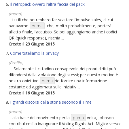
6.
Il retropack ovvero l’altra faccia del pack.
(moho)
... i utili che potrebbero far scattare l’impulse sales, di cui
parlavamo
prima
, che, molto probabilmente, porterà
all’atto finale, l’acquisto. Se poi aggiungiamo anche i codici
QR (quick response), rischia ...
Creato il 23 Giugno 2015
7.
Come tuteliamo la privacy
(Profilo)
... Solamente il cittadino consapevole dei propri diritti può
difendersi dalla violazione degli stessi; per questo motivo è
nostro obiettivo
prima
rio fornire una informazione
costante ed aggiornata sulle iniziativ ...
Creato il 16 Giugno 2015
8.
I grandi discorsi della storia secondo il Time
(moho)
... alla base del movimento per la
prima
volta, Johnson
contribuì così a inaugurare il Voting Rights Act. Miglior verso: