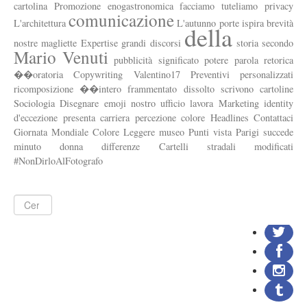
cartolina
Promozione
enogastronomica
facciamo
tuteliamo
privacy
Dove siamo
comunicazione
L'architettura
L'autunno
porte
ispira
brevità
della
Come tuteliamo la privacy
nostre
magliette
Expertise
grandi
discorsi
storia
secondo
Mario
Venuti
pubblicità
significato
potere
parola
retorica
��oratoria
Copywriting
Valentino17
Preventivi
personalizzati
ricomposizione
��intero
frammentato
dissolto
scrivono
cartoline
Sociologia
Disegnare
emoji
nostro
ufficio
lavora
Marketing
identity
d'eccezione
presenta
carriera
percezione
colore
Headlines
Contattaci
Giornata
Mondiale
Colore
Leggere
museo
Punti
vista
Parigi
succede
minuto
donna
differenze
Cartelli
stradali
modificati
#NonDirloAlFotografo