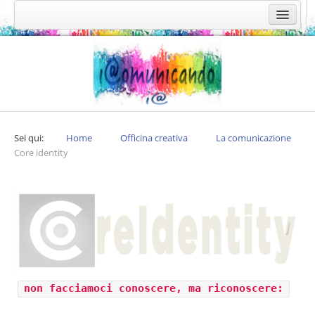
Home
Officina creativa
Expertise
La comunicazione
Sei qui:
Home
Officina creativa
La comunicazione
Integrata
Core identity
Core identity
Media relation
L'ufficio stampa
Web
Leggere il museo
non facciamoci conoscere, ma riconoscere:
Promozione enogastronomica
Su misura