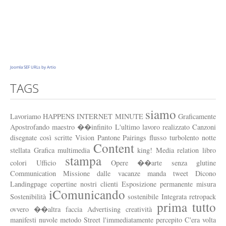
Apostrofando
Esposizione permanente
Headlines
Punti di vista
Joomla SEF URLs by Artio
Link
TAGS
Profilo
Chi siamo
siamo
Lavoriamo
HAPPENS
INTERNET
MINUTE
Graficamente
Vision
Apostrofando
maestro
��infinito
L'ultimo
lavoro
realizzato
Canzoni
disegnate
così
scritte
Vision
Pantone
Pairings
flusso
turbolento
notte
Cosa facciamo
Content
stellata
Grafica
multimedia
king!
Media
relation
libro
stampa
Missione
colori
Ufficio
Opere
��arte
senza
glutine
Communication
Missione
dalle
vacanze
manda
tweet
Dicono
Dicono di noi
Landingpage
copertine
nostri
clienti
Esposizione
permanente
misura
iComunicando
Sostenibilità
sostenibile
Integrata
retropack
I nostri clienti
prima
tutto
ovvero
��altra
faccia
Advertising
creatività
Scrivici
manifesti
nuvole
metodo
Street
l'immediatamente
percepito
C'era
volta