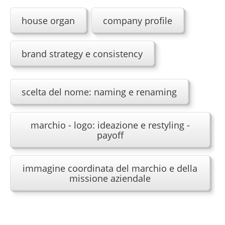
La pubblicità
house organ
company profile
Grafica e multimedia
Advertising: la creatività prima di tutto
brand strategy e consistency
Il marketing
L' architettura
scelta del nome: naming e renaming
Copywriting
Il metodo
marchio - logo: ideazione e restyling -
payoff
News
iComunicando
immagine coordinata del marchio e della
Chi ci ispira
missione aziendale
Le nuvole
Graficamente