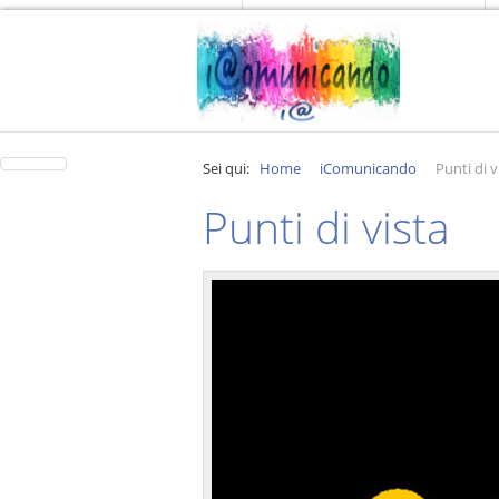
Sei qui:
Home
iComunicando
Punti di v
Punti di vista