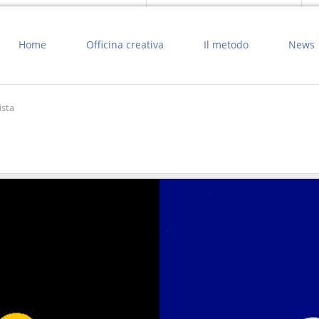
Home
Officina creativa
Il metodo
News
ista