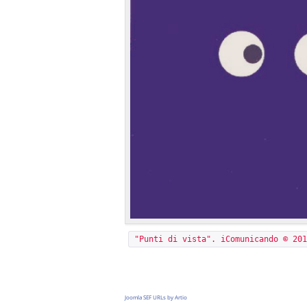
"Punti di vista". iComunicando © 201
Joomla SEF URLs by Artio