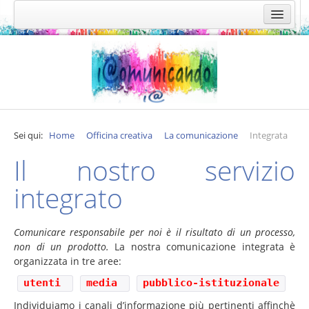
Home
Officina creativa
Expertise
La comunicazione
Sei qui:
Home
Officina creativa
La comunicazione
Integrata
Integrata
Il nostro servizio
Core identity
integrato
Media relation
L'ufficio stampa
Comunicare responsabile per noi è il risultato di un processo,
Web
non di un prodotto.
La nostra comunicazione integrata è
Leggere il museo
organizzata in tre aree:
utenti
Promozione enogastronomica
media
pubblico-istituzionale
Individuiamo i canali d’informazione più pertinenti affinchè
Su misura