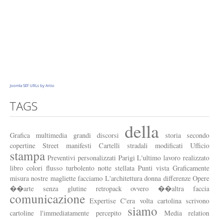
Dove siamo
Come tuteliamo la privacy
Joomla SEF URLs by Artio
TAGS
della
Grafica
multimedia
grandi
discorsi
storia
secondo
copertine
Street
manifesti
Cartelli
stradali
modificati
Ufficio
stampa
Preventivi
personalizzati
Parigi
L'ultimo
lavoro
realizzato
libro
colori
flusso
turbolento
notte
stellata
Punti
vista
Graficamente
misura
nostre
magliette
facciamo
L'architettura
donna
differenze
Opere
��arte
senza
glutine
retropack
ovvero
��altra
faccia
comunicazione
Expertise
C'era
volta
cartolina
scrivono
siamo
cartoline
l'immediatamente
percepito
Media
relation