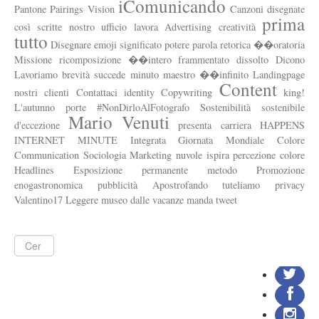
iComunicando
Pantone
Pairings
Vision
Canzoni
disegnate
prima
così
scritte
nostro
ufficio
lavora
Advertising
creatività
tutto
Disegnare
emoji
significato
potere
parola
retorica
��oratoria
Missione
ricomposizione
��intero
frammentato
dissolto
Dicono
Lavoriamo
brevità
succede
minuto
maestro
��infinito
Landingpage
Content
nostri
clienti
Contattaci
identity
Copywriting
king!
L'autunno
porte
#NonDirloAlFotografo
Sostenibilità
sostenibile
Mario
Venuti
d'eccezione
presenta
carriera
HAPPENS
INTERNET
MINUTE
Integrata
Giornata
Mondiale
Colore
Communication
Sociologia
Marketing
nuvole
ispira
percezione
colore
Headlines
Esposizione
permanente
metodo
Promozione
enogastronomica
pubblicità
Apostrofando
tuteliamo
privacy
Valentino17
Leggere
museo
dalle
vacanze
manda
tweet