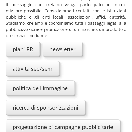
il messaggio che creiamo venga partecipato nel modo
La pubblicità
migliore possibile. Consolidiamo i contatti con le istituzioni
pubbliche e gli enti locali: associazioni, uffici, autorità.
Grafica e multimedia
Studiamo, creiamo e coordiniamo tutti i passaggi legati alla
pubblicizzazione e promozione di un marchio, un prodotto o
Advertising: la creatività prima di tutto
un servizo, mediante:
Il marketing
piani PR
newsletter
L' architettura
Copywriting
attività seo/sem
Il metodo
News
politica dell'immagine
iComunicando
Chi ci ispira
ricerca di sponsorizzazioni
Le nuvole
Graficamente
progettazione di campagne pubblicitarie