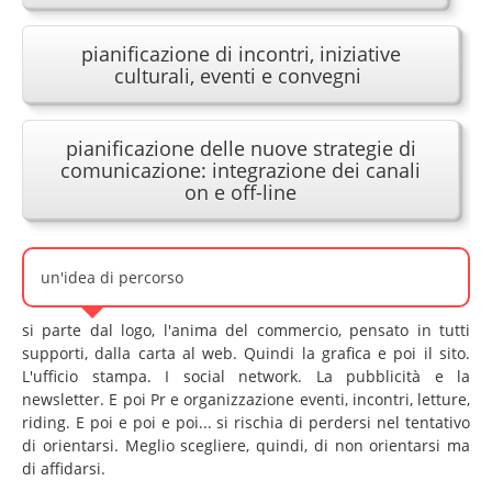
Apostrofando
Esposizione permanente
pianificazione di incontri, iniziative
culturali, eventi e convegni
Headlines
Punti di vista
pianificazione delle nuove strategie di
Link
comunicazione: integrazione dei canali
on e off-line
Profilo
Chi siamo
Vision
un'idea di percorso
Cosa facciamo
si parte dal logo, l'anima del commercio, pensato in tutti
Missione
supporti, dalla carta al web. Quindi la grafica e poi il sito.
L'ufficio stampa. I social network. La pubblicità e la
Dicono di noi
newsletter. E poi Pr e organizzazione eventi, incontri, letture,
riding. E poi e poi e poi... si rischia di perdersi nel tentativo
I nostri clienti
di orientarsi. Meglio scegliere, quindi, di non orientarsi ma
Scrivici
di affidarsi.