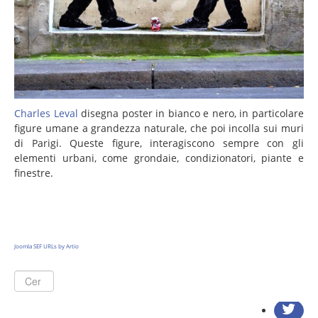
La pubblicità
Grafica e multimedia
Advertising: la creatività prima di tutto
Il marketing
Charles Leval
disegna poster in bianco e nero, in particolare
L' architettura
figure umane a grandezza naturale, che poi incolla sui muri
di Parigi. Queste figure, interagiscono sempre con gli
Copywriting
elementi urbani, come grondaie, condizionatori, piante e
Il metodo
finestre.
News
iComunicando
Chi ci ispira
Joomla SEF URLs by Artio
Le nuvole
Graficamente